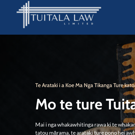
Te Arataki i a Koe Ma Nga Tikanga Ture kato
Mo te ture Tuit
Mai i nga whakawhitinga rawa ki te whak
tatou mārama, te arataki ture pono hei awhi