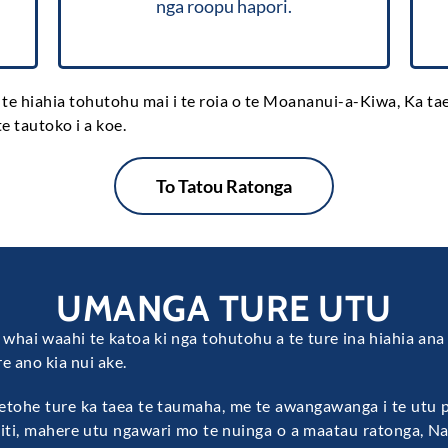
nga roopu hapori.
whakaritenga ture.
e te hiahia tohutohu mai i te roia o te Moananui-a-Kiwa, Ka t
e tautoko i a koe.
To Tatou Ratonga
UMANGA TURE UTU
kia whai waahi te katoa ki nga tohutohu a te ture ina hiahia a
re ano kia nui ake.
hetohe ture ka taea te taumaha, me te awangawanga i te utu
eiti, mahere utu ngawari mo te nuinga o a maatau ratonga, Na