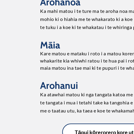
Arohanoa
Ka mahi matou i te ture ma te aroha noa ma 
mohio ki o hiahia me te whakarato ki a koe 
te tuku i a koe ki te whakatau i te whiringa 
Māia
Kare matou e mataku i roto i a matou korero
whakarite kia whiwhi ratou i te hua pai i ro
maia matou ina tae mai ki te pupuri i te w
Arohanui
Ka atawhai matou ki nga tangata katoa me 
te tangata i mua i tetahi take ka tangohia
me o taatau utu, ka taea e koe te whakamah
Tāpui kōrerorero kore utu