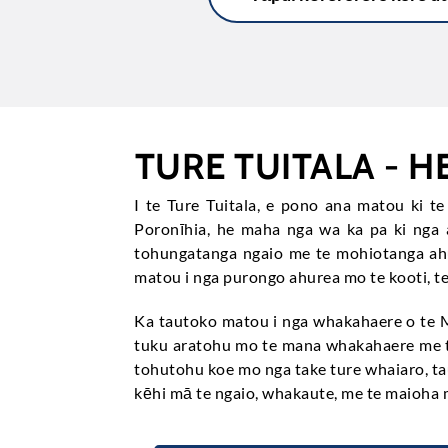
TURE TUITALA - 
I te Ture Tuitala, e pono ana matou ki t
Poronīhia, he maha nga wa ka pa ki nga 
tohungatanga ngaio me te mohiotanga ahu
matou i nga purongo ahurea mo te kooti, t
Ka tautoko matou i nga whakahaere o te 
tuku aratohu mo te mana whakahaere me te
tohutohu koe mo nga take ture whaiaro, tau
kēhi mā te ngaio, whakaute, me te maioha 