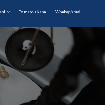
ahi
To matou Kapa
Whakapā mai