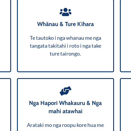
Whānau & Ture Kihara
Mai i nga take rawa hononga ki nga
, whakarato matou
take taihara
Te tautoko i nga whanau me nga
.
mātanga, tautoko a-ture aroha kia rite
tangata takitahi i roto i nga take
ki to ahuatanga.
ture tairongo.
Ka awhina matou ki te hanga,
Nga Hapori Whakauru & Nga
tautukunga, me te mana whakahaere
mahi atawhai
mo nga hapori whakauru me nga
whakahaere atawhai, te whakarite kia
Arataki mo nga roopu kore hua me
tutuki to hinonga atawhai i nga