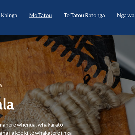
Kainga
Mo Tatou
To Tatou Ratonga
Nga wa
a
ala
amahere whenua, whakarato
na i a koe ki te whakatere i nga