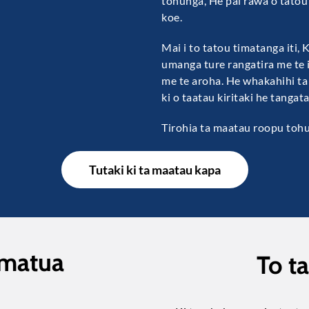
tohunga, He pai rawa o tatou 
koe.
Mai i to tatou timatanga iti, 
umanga ture rangatira me te 
me te aroha. He whakahihi t
ki o taatau kiritaki he tangata
Tirohia ta maatau roopu toh
Tutaki ki ta maatau kapa
 matua
To t