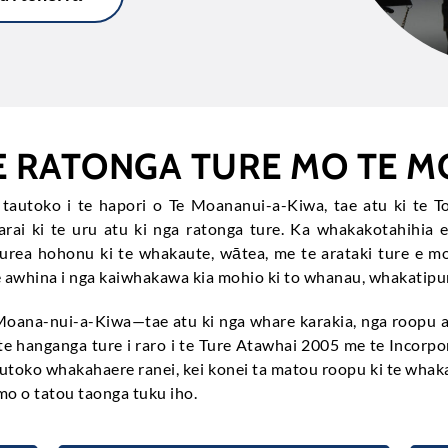
HE RATONGA TURE MO TE 
e tautoko i te hapori o Te Moananui-a-Kiwa, tae atu ki te
arai ki te uru atu ki nga ratonga ture. Ka whakakotahihia
rea hohonu ki te whakaute, wātea, me te arataki ture e moh
e awhina i nga kaiwhakawa kia mohio ki to whanau, whakatipu
Moana-nui-a-Kiwa—tae atu ki nga whare karakia, nga roopu 
 hanganga ture i raro i te Ture Atawhai 2005 me te Incorpor
toko whakahaere ranei, kei konei ta matou roopu ki te whakar
mo o tatou taonga tuku iho.