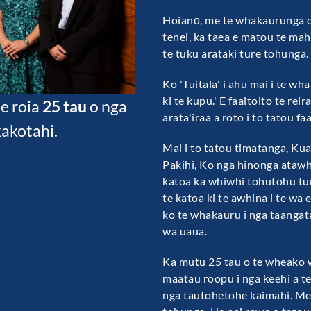
Hoianō, me te whakaurunga o 
tenei, ka taea e matou te mah
te tuku arataki ture tohunga.
Ko 'Tuitala' i ahu mai i te 
ki te kupu.' E faaitoito te reir
te roia
25 tau
o nga
arata'iraa a roto i to tatou fa
akotahi.
Mai i to tatou timatanga, Kua
Pakihi, Ko nga hinonga ataw
katoa ka whiwhi tohutohu ture
te katoa ki te awhina i te wa 
ko te whakauru i nga taangata
wa uaua.
Ka mutu 25 tau o te wheako 
maatau roopu i nga keehi a te
nga tautohetohe kaimahi. Me