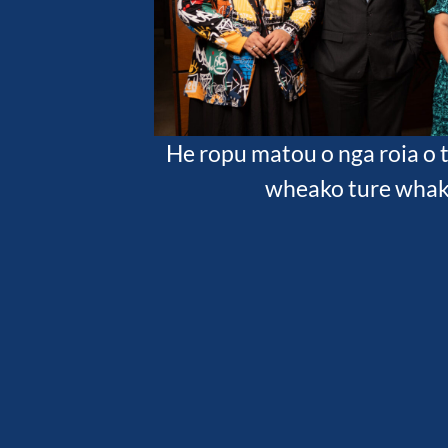
He ropu matou o nga roia o 
wheako ture whak