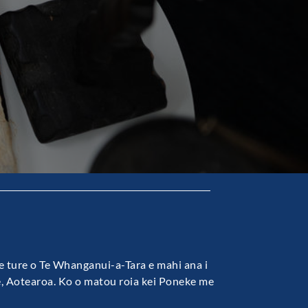
ure ture o Te Whanganui-a-Tara e mahi ana i
, Aotearoa. Ko o matou roia kei Poneke me