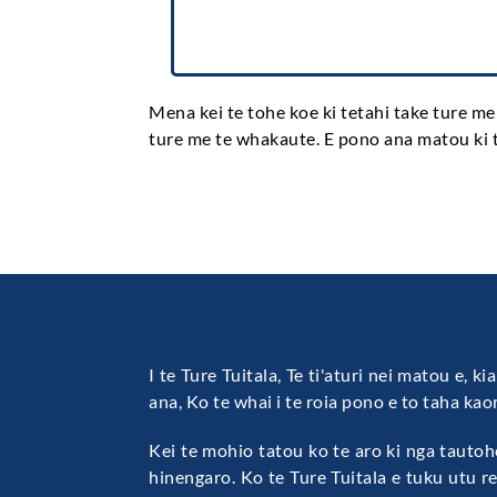
nga Kaitiakitanga.
Mena kei te tohe koe ki tetahi take ture m
ture me te whakaute. E pono ana matou ki t
I te Ture Tuitala, Te ti'aturi nei matou e, 
ana, Ko te whai i te roia pono e to taha kao
Kei te mohio tatou ko te aro ki nga tauto
hinengaro. Ko te Ture Tuitala e tuku utu r