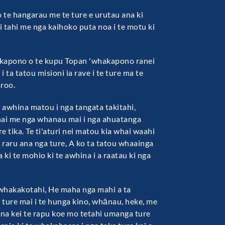
te hangarau me te ture e urutau ana ki
i tahi me nga kaihoko puta noa i te motu ki
whakapono o te kupu Topan 'whakapono ranei
a i ta tatou misioni ia rave i te ture ma te
aroo.
 awhina matou i nga tangata takitahi,
hai me nga whanau mai i nga ahuatanga
 tika. Te ti'aturi nei matou kia whai waahi
e raru ana nga ture, A ko ta tatou whaainga
 ki te mohio ki te awhina i a raatau ki nga
whakakotahi, He maha nga mahi a ta
 ture mai i te hunga kino, whānau, heke, me
na kei te rapu koe mo tetahi umanga ture