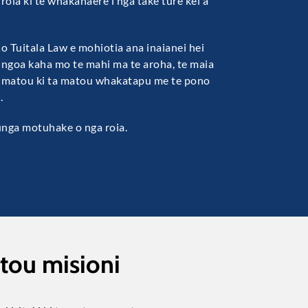
roia ki te whakahaere i nga take ture kei a
Ko Tuitala Law e mohiotia ana inaianei hei
ingoa kaha mo te mahi ma te aroha, te maia
a matou ki ta matou whakatapu me te pono
.
unga motuhake o nga roia.
atou misioni