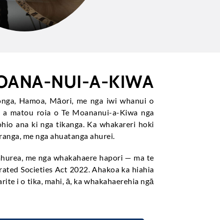
MOANA-NUI-A-KIWA
 Tonga, Hamoa, Māori, me nga iwi whanui o
 e a matou roia o Te Moananui-a-Kiwa nga
io ana ki nga tikanga. Ka whakareri hoki
ranga, me nga ahuatanga ahurei.
ahurea, me nga whakahaere hapori — ma te
ated Societies Act 2022. Ahakoa ka hiahia
ite i o tika, mahi, ā, ka whakahaerehia ngā