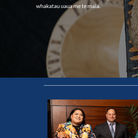
whakatau uaua me te maia.