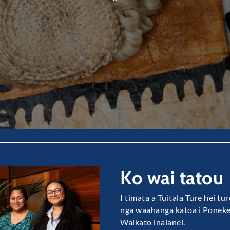
Ko wai tatou
I timata a Tuitala Ture hei t
nga waahanga katoa i Poneke
Waikato inaianei.