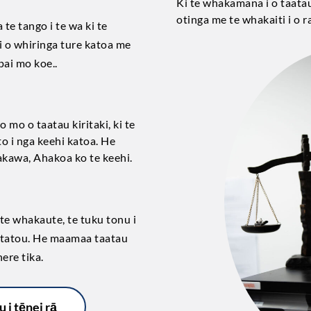
Ki te whakamana i o taatau
otinga me te whakaiti i o ra
te tango i te wa ki te
i o whiringa ture katoa me
pai mo koe..
 mo o taatau kiritaki, ki te
to i nga keehi katoa. He
hakawa, Ahakoa ko te keehi.
te whakaute, te tuku tonu i
 e tatou. He maamaa taatau
ere tika.
 i tēnei rā